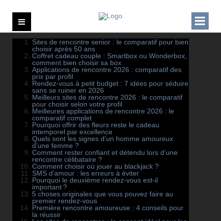
Sites de rencontre senior : le comparatif pour bien
choisir après 50 ans
Coffret cadeau couple : Smartbox ou Wonderbox,
comment bien choisir sa box
Applications de rencontre 2026 : comparatif des
prix par profil
Rendez-vous à petit budget : 7 idées pour séduire
sans se ruiner en 2026
Meilleurs sites de rencontre 2026 : le comparatif
pour choisir selon votre profil
Meilleures applications de rencontre 2026 : le
comparatif complet
Pourquoi offrir des fleurs reste le cadeau
intemporel par excellence
Quels sont les signes d’un homme amoureux
d’une femme ?
Comment rester confiant et détendu lors d’une
rencontre célibataire ?
Comment choisir où jouer au blackjack ?
SMS d’amour : les erreurs à éviter
Pourquoi le deuxième rendez-vous est-il
important ?
5 choses originales que vous pouvez faire au
premier rendez-vous
Première rencontre amoureuse : 4 conseils pour
la réussir