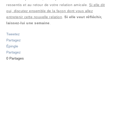
ressentis et au retour de votre relation amicale.
Si elle dit
oui, discutez ensemble de la façon dont vous allez
entretenir cette nouvelle relation
.
Si elle veut réfléchir,
laissez-lui une semaine
.
Tweetez
Partagez
Épingle
Partagez
0
Partages