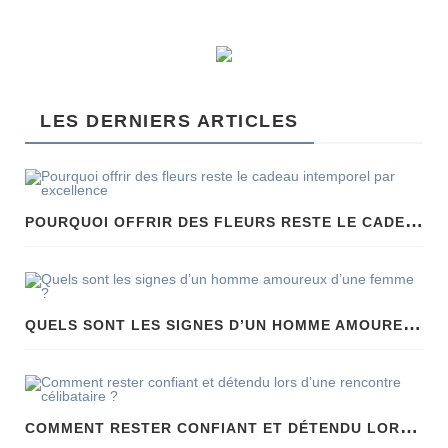
LES DERNIERS ARTICLES
P
OURQUOI OFFRIR DES FLEURS RESTE LE CADEAU INTEMPOREL PAR EXCELLENCE
Q
UELS SONT LES SIGNES D’UN HOMME AMOUREUX D’UNE FEMME ?
C
OMMENT RESTER CONFIANT ET DÉTENDU LORS D’UNE RENCONTRE CÉLIBATAIRE ?