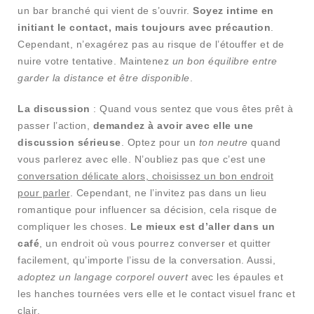
un bar branché qui vient de s’ouvrir.
Soyez intime en
initiant le contact, mais toujours avec précaution
.
Cependant, n’exagérez pas au risque de l’étouffer et de
nuire votre tentative. Maintenez
un bon équilibre entre
garder la distance et être disponible
.
La discussion
: Quand vous sentez que vous êtes prêt à
passer l’action,
demandez à avoir avec elle une
discussion sérieuse
. Optez pour un
ton neutre
quand
vous parlerez avec elle. N’oubliez pas que c’est une
conversation délicate alors, choisissez un bon endroit
pour parler
. Cependant, ne l’invitez pas dans un lieu
romantique pour influencer sa décision, cela risque de
compliquer les choses.
Le mieux est d’aller dans un
café
, un endroit où vous pourrez converser et quitter
facilement, qu’importe l’issu de la conversation. Aussi,
adoptez un langage corporel ouvert
avec les épaules et
les hanches tournées vers elle et le contact visuel franc et
clair.