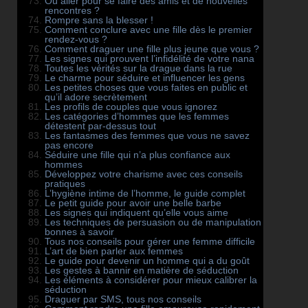
Où aller pour se faire des amis et de nouvelles
rencontres ?
Rompre sans la blesser !
Comment conclure avec une fille dès le premier
rendez-vous ?
Comment draguer une fille plus jeune que vous ?
Les signes qui prouvent l’infidélité de votre nana
Toutes les vérités sur la drague dans la rue
Le charme pour séduire et influencer les gens
Les petites choses que vous faites en public et
qu’il adore secrètement
Les profils de couples que vous ignorez
Les catégories d’hommes que les femmes
détestent par-dessus tout
Les fantasmes des femmes que vous ne savez
pas encore
Séduire une fille qui n’a plus confiance aux
hommes
Développez votre charisme avec ces conseils
pratiques
L’hygiène intime de l’homme, le guide complet
Le petit guide pour avoir une belle barbe
Les signes qui indiquent qu’elle vous aime
Les techniques de persuasion ou de manipulation
bonnes à savoir
Tous nos conseils pour gérer une femme difficile
L’art de bien parler aux femmes
Le guide pour devenir un homme qui a du goût
Les gestes à bannir en matière de séduction
Les éléments à considérer pour mieux calibrer la
séduction
Draguer par SMS, tous nos conseils