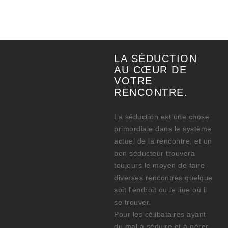
LA SÉDUCTION
AU CŒUR DE
VOTRE
RENCONTRE.
La séduction est une chose
primordiale dans le système
actuel de la rencontre, et un
bon séducteur trouvera
toujours le moyen de faire
diverses rencontres quelque
soit l'endroit ou le liue où il
se trouver.
Pour les célibataires ayant
du mal à séduire et à gérer