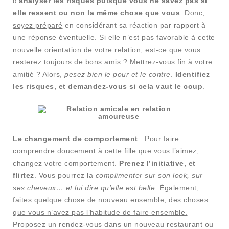
d’
analyser les risques puisque vous ne savez pas si
elle ressent ou non la même chose que vous
. Donc,
soyez préparé
en considérant sa réaction par rapport à
une réponse éventuelle. Si elle n’est pas favorable à cette
nouvelle orientation de votre relation, est-ce que vous
resterez toujours de bons amis ? Mettrez-vous fin à votre
amitié ? Alors,
pesez bien le pour et le contre
.
Identifiez
les risques, et demandez-vous si cela vaut le coup
.
Le changement de comportement
: Pour faire
comprendre doucement à cette fille que vous l’aimez,
changez votre comportement.
Prenez l’initiative, et
flirtez
. Vous pourrez la
complimenter sur son look, sur
ses cheveux… et lui dire qu’elle est belle
. Également,
faites
quelque chose de nouveau ensemble, des choses
que vous n’avez pas l’habitude de faire ensemble.
Proposez un rendez-vous dans un nouveau restaurant ou