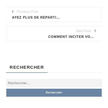
Previous Post
AYEZ PLUS DE RÉPARTIE AVEC NOS CONSEILS
Next Post
COMMENT INCITER VOTRE COPINE À FAIRE L’AMOUR PLUS SOUVENT ?
RECHERCHER